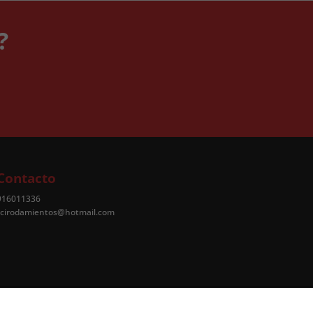
?
Contacto
916011336
rcirodamientos@hotmail.com