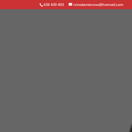
636 430 403
rcirodamientos@hotmail.com