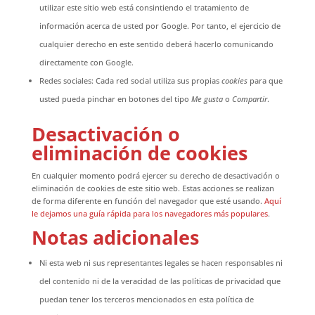
utilizar este sitio web está consintiendo el tratamiento de
Experiencia
información acerca de usted por Google. Por tanto, el ejercicio de
Para que
nuestra web
cualquier derecho en este sentido deberá hacerlo comunicando
funcione lo
directamente con Google.
mejor posible
durante tu
Redes sociales: Cada red social utiliza sus propias
cookies
para que
visita. Si
rechaza estas
usted pueda pinchar en botones del tipo
Me gusta
o
Compartir
.
cookies,
algunas
funcionalidades
Desactivación o
desaparecerán
eliminación de cookies
de la web.
En cualquier momento podrá ejercer su derecho de desactivación o
eliminación de cookies de este sitio web. Estas acciones se realizan
Marketing
de forma diferente en función del navegador que esté usando.
Aquí
Al compartir tus
intereses y
le dejamos una guía rápida para los navegadores más populares
.
comportamiento
Notas adicionales
mientras visitas
nuestro sitio,
aumentas la
Ni esta web ni sus representantes legales se hacen responsables ni
posibilidad de
ver contenido y
del contenido ni de la veracidad de las políticas de privacidad que
ofertas
personalizados.
puedan tener los terceros mencionados en esta política de