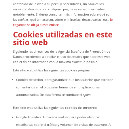
contenido de la web a su perfil y necesidades, sin
cookies
los
servicios ofrecidos por cualquier página se verían mermados
notablemente. Si desea consultar más información sobre qué son
las
cookies
, qué almacenan, cómo eliminarlas, desactivarlas, etc.,
le
Necesarias
rogamos se dirija a este enlace.
Estas
Cookies utilizadas en este
cookies no
son
sitio web
opcionales.
Son
necesarias
Siguiendo las directrices de la Agencia Española de Protección de
para que
Datos procedemos a detallar el uso de
cookies
que hace esta web
funcione la
web.
con el fin de informarle con la máxima exactitud posible.
Este sitio web utiliza las siguientes
cookies propias
:
Cookies de sesión, para garantizar que los usuarios que escriban
Estadísticas
Para que
comentarios en el blog sean humanos y no aplicaciones
podamos
mejorar la
automatizadas. De esta forma se combate el
spam
.
funcionalidad
y estructura
de la web,
Este sitio web utiliza las siguientes
cookies de terceros
:
en base a
cómo se usa
Google Analytics: Almacena
cookies
para poder elaborar
la web.
estadísticas sobre el tráfico y volumen de visitas de esta web. Al