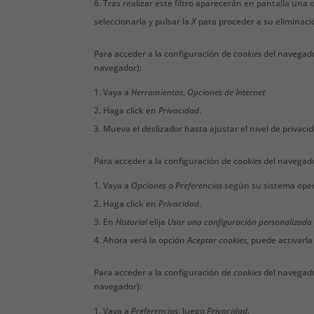
Tras realizar este filtro aparecerán en pantalla una o
seleccionarla y pulsar la
X
para proceder a su eliminaci
Para acceder a la configuración de
cookies
del navegad
navegador):
Vaya a
Herramientas
,
Opciones de Internet
Haga click en
Privacidad
.
Mueva el deslizador hasta ajustar el nivel de privaci
Para acceder a la configuración de
cookies
del navegad
Vaya a
Opciones
o
Preferencias
según su sistema oper
Haga click en
Privacidad
.
En
Historial
elija
Usar una configuración personalizada p
Ahora verá la opción
Aceptar cookies
, puede activarl
Para acceder a la configuración de
cookies
del navegad
navegador):
Vaya a
Preferencias
, luego
Privacidad
.