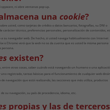
ni spyware, ni abre ventanas pop-up.
 almacena una
cookie
?
bre usted, como tarjetas de crédito o datos bancarios, fotografías, su DNI o
e carácter técnico, preferencias personales, personalización de contenidos, et
no a su navegador web. De hecho, si usted navega habitualmente con Internet
efox o Chrome verá que la web no se da cuenta que es usted la misma persona
a persona.
es
existen?
n, entre otras cosas, saber cuándo está navegando un humano o una aplicaci
no registrado, tareas básicas para el funcionamiento de cualquier web diná
o de navegación que está realizando, las secciones que más utiliza, productos
 de su navegación, su país de procedencia, idioma, etc.
es
propias y las de terceros