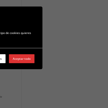
estión
es
tipo de cookies quieres
ción
es
Aceptar todo
a
do