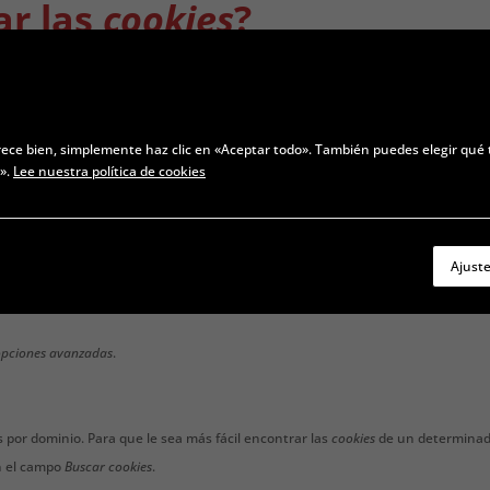
ar las
cookies
?
l o particular para un dominio específico.
onfiguración de su navegador y allí podrá buscar las asociadas al dominio en cu
ookies
para los navegador
rece bien, simplemente haz clic en «Aceptar todo». También puedes elegir qué 
s».
Lee nuestra política de cookies
e
determinada del navegador
Chrome
. Nota: estos pasos pueden variar en fun
Ajust
ú Archivo o bien pinchando el icono de personalización que aparece arriba a l
opciones avanzadas
.
por dominio. Para que le sea más fácil encontrar las
cookies
de un determina
en el campo
Buscar cookies
.