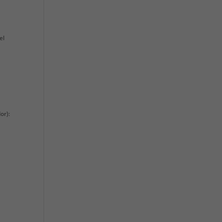
el
or):
l