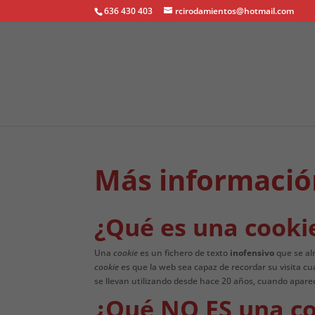
636 430 403
rcirodamientos@hotmail.com
Más información
¿Qué es una cooki
Una
cookie
es un fichero de texto
inofensivo
que se al
cookie
es que la web sea capaz de recordar su visita 
se llevan utilizando desde hace 20 años, cuando apare
¿Qué NO ES una co