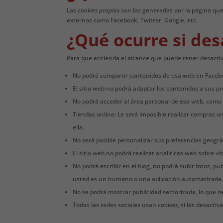
Las
cookies propias
son las generadas por la página que
externos como Facebook, Twitter, Google, etc.
¿Qué ocurre si des
Para que entienda el alcance que puede tener desactiv
No podrá compartir contenidos de esa web en Faceboo
El sitio web no podrá adaptar los contenidos a sus pr
No podrá acceder al área personal de esa web, como
Tiendas online: Le será imposible realizar compras onl
ella.
No será posible personalizar sus preferencias geográf
El sitio web no podrá realizar analíticas web sobre vi
No podrá escribir en el blog, no podrá subir fotos, 
usted es un humano o una aplicación automatizada
No se podrá mostrar publicidad sectorizada, lo que re
Todas las redes sociales usan
cookies
, si las desacti