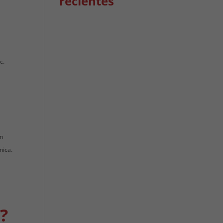
recientes
c.
ón
mica.
?