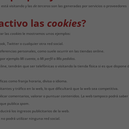
 está visitando y las
de terceros
son las generadas por servicios o proveedores
activo las
cookies
?
ar las
cookies
le mostramos unos ejemplos:
k, Twitter o cualquier otra red social.
eferencias personales, como suele ocurrir en las tiendas online.
 por ejemplo
Mi cuenta
, o
Mi perfil
o
Mis pedidos
.
ine, tendrán que ser telefónicas o visitando la tienda física si es que dispone 
icas como franja horaria, divisa o idioma.
sitantes y tráfico en la web, lo que dificultará que la web sea competitiva.
publicar comentarios, valorar o puntuar contenidos. La web tampoco podrá saber 
 que publica
spam
.
ducirá los ingresos publicitarios de la web.
va no podrá utilizar ninguna red social.