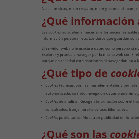
No es un virus, ni un troyano, ni un gusano, ni spam, 
¿Qué información
Las
cookies
no suelen almacenar información sensible so
información personal, etc. Los datos que guardan son d
El servidor web no le asocia a usted como persona si 
Explorer y prueba a navegar por la misma web con Fir
porque en realidad está asociando al navegador, no a l
¿Qué tipo de
cooki
Cookies
técnicas: Son las más elementales y permite
automatizada, cuándo navega un usuario anónimo y u
Cookies
de análisis: Recogen información sobre el tip
consultados, franja horaria de uso, idioma, etc.
Cookies
publicitarias: Muestran publicidad en función
¿Qué son las
cooki