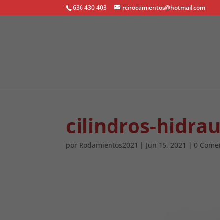
636 430 403
rcirodamientos@hotmail.com
cilindros-hidrau
por
Rodamientos2021
|
Jun 15, 2021
|
0 Comen