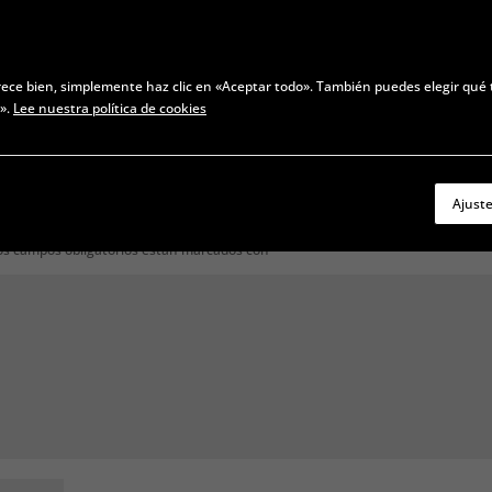
rece bien, simplemente haz clic en «Aceptar todo». También puedes elegir qué 
s».
Lee nuestra política de cookies
Ajust
os campos obligatorios están marcados con
*